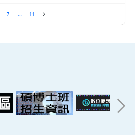
7
...
11