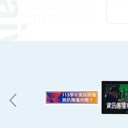
:::
南臺科技大學 資訊傳播系
磅礡館 W804
聯絡我們
71005 台南市永康區南台街一號
06-2533131 ext. 7101
ic@stust.edu.tw
辦公時間
週一至週五 8:30~17:30