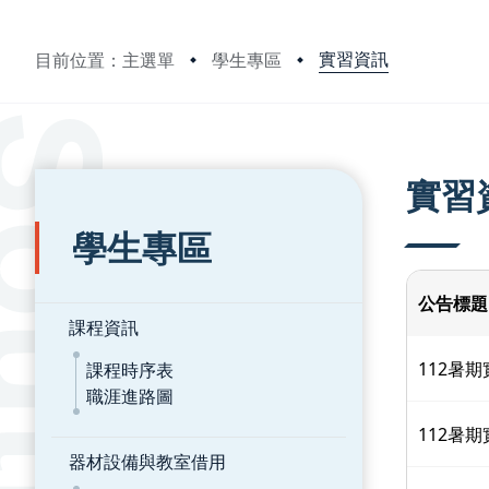
實習資訊
目前位置：主選單
學生專區
:::
:::
實習
學生專區
公告標題
課程資訊
112暑
課程時序表
職涯進路圖
112暑
器材設備與教室借用