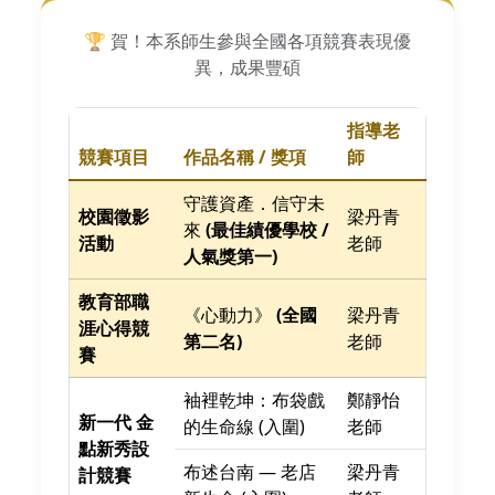
🏆 賀！本系師生參與全國各項競賽表現優
異，成果豐碩
指導老
競賽項目
作品名稱 / 獎項
師
守護資產．信守未
校園徵影
梁丹青
來
(最佳績優學校 /
活動
老師
人氣獎第一)
教育部職
《心動力》
(全國
梁丹青
涯心得競
第二名)
老師
賽
袖裡乾坤：布袋戲
鄭靜怡
新一代 金
的生命線 (入圍)
老師
點新秀設
布述台南 — 老店
梁丹青
計競賽