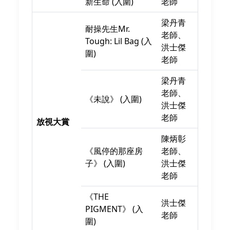
新生命 (入圍)
老師
梁丹青
耐操先生Mr.
老師、
Tough: Lil Bag (入
洪士傑
圍)
老師
梁丹青
老師、
《未說》 (入圍)
洪士傑
老師
放視大賞
陳炳彰
《風停的那座房
老師、
子》 (入圍)
洪士傑
老師
《THE
洪士傑
PIGMENT》 (入
老師
圍)