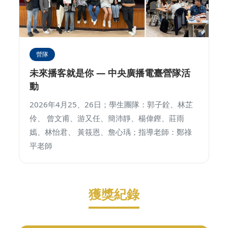
營隊
未來播客就是你 — 中央廣播電臺營隊活
動
2026年4月25、26日；學生團隊：郭子銓、林芷
伶、 曾文甫、游又任、簡沛靜、楊偉鏗、莊雨
嫣、林怡君、 黃筱恩、詹心瑀；指導老師：鄭祿
平老師
獲獎紀錄