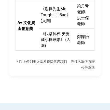
梁丹青
《耐操先生Mr.
老師、
Tough: Lil Bag》
洪士傑
(入圍)
A+ 文化資
老師
產創意獎
《快樂揮棒-安慶
鄭靜怡
國小棒球隊》 (入
老師
圍)
* 以上僅列出入圍及獲獎代表項目，詳細名單依系辦
公告為準