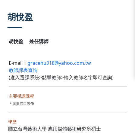
:::
胡悅盈
胡悅盈 兼任講師
E-mail：
gracehu918@yahoo.com.tw
教師課表查詢
(進入選課系統>點擊教師>輸入教師名字即可查詢)
主要授課課程
＊
廣播節目製作
學歷
國立台灣藝術大學 應用媒體藝術研究所碩士