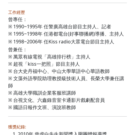
工作經歷
曾專任：
※
1990~1995
年
任警廣高雄台節目主持人、記者
※
1995~1998
年
任港都電台
(
好事聯播網
)
導播、主持人
※
1998~2006
年
任
Kiss radio
大眾電台節目主持人
曾兼任：
※ 萬眾有線電視
「高雄排行榜」主持人
※
超視「
kiss
一把照」節目主持人
※ 台大史丹福中心、中山大學華語中心華語教師
※ 文藻外語學院助理教授級技術人員、長榮大學兼任講
師
※ 高雄大學職訓企業客服班講師
※ 台視文化、六鑫錄音室卡通影片戲劇配音員
※ 國語日報作文班、演說班教師
獲獎紀錄:
2010年 曾虛白先生新聞獎入圍團體報導獎