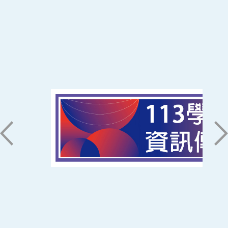
:::
南臺科技大學 資訊傳播系
磅礡館 W804
聯絡我們
71005 台南市永康區南台街一號
06-2533131 ext. 7101
ic@stust.edu.tw
辦公時間
週一至週五 8:30~17:30
Copyright © Southern Taiwan University of