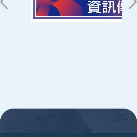
ic@stust.edu.tw
辦公時間
週一至週五 8:30~17:30
Copyright © Southern Taiwan University of
Science and Technology All Rights
Reserved. ｜
隱私權政策
:::