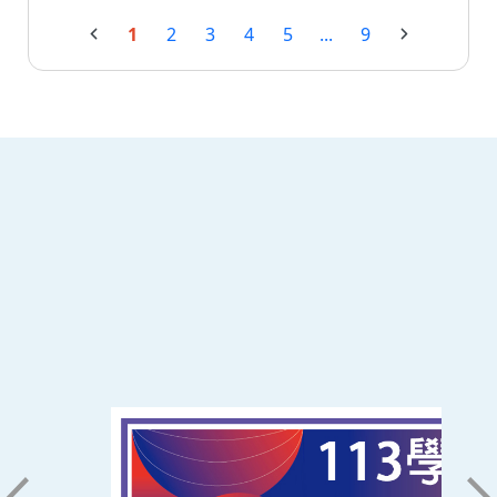
1
2
3
4
5
...
9
:::
南臺科技大學 資訊傳播系
磅礡館 W804
聯絡我們
71005 台南市永康區南台街一號
06-2533131 ext. 7101