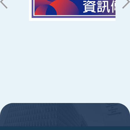
ic@stust.edu.tw
辦公時間
週一至週五 8:30~17:30
Copyright © Southern Taiwan University of
Science and Technology All Rights
Reserved. ｜
隱私權政策
:::