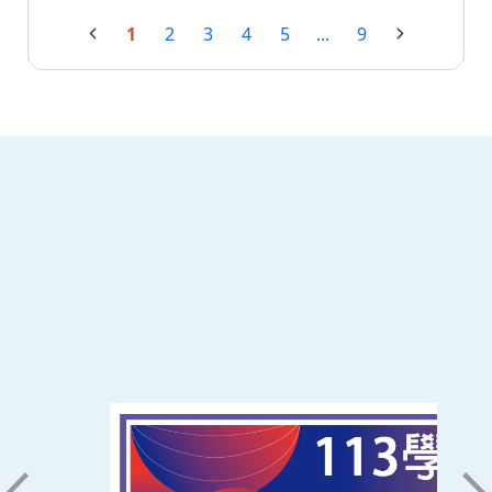
1
2
3
4
5
...
9
:::
南臺科技大學 資訊傳播系
磅礡館 W804
聯絡我們
71005 台南市永康區南台街一號
06-2533131 ext. 7101