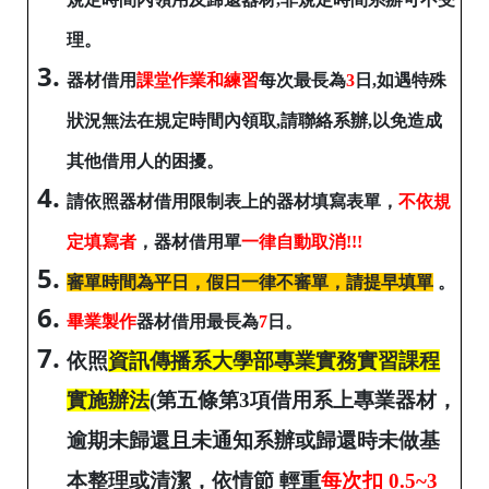
理。
器材借用
課堂作業和練習
每次最長為
3
日,如遇特殊
狀況無法在規定時間內領取,請聯絡系辦,以免造成
其他借用人的困擾。
請依照器材借用限制表上的器材填寫表單，
不依規
定填寫者
，器材借用單
一律自動取消!!!
審單時間為平日，假日一律不審單，請提早填單
。
畢業製作
器材借用最長為
7
日。
依照
資訊傳播系大學部專業實務實習課程
實施辦法
(第五條
第3項
借用系上專業器材，
逾期未歸還且未通知系辦或歸還時未做基
本整理或清潔，依情節 輕重
每次扣 0.5~3