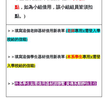
點
，如為小組借用，該小組組員皆須扣
點。)
＞
＞填寫這個老師
器材借用新表單
(
老師
專用)(需登入學
校給的信箱)
＞
＞填寫這個
學生器材借用新表單
(
本系學生
專用)(需登
入學校給的信箱)
＞
＞
外系學生如需借用器材請聯繫 資傳系鄭靜怡主任