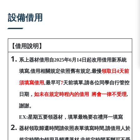
:::
設備借用
【
借用說明
】
系上器材借用自2025年6月14日起改用借用
新系統
填寫,借用相關規定依照舊有規定,
最慢
領取日
4天前
,
須填寫借用
最早可
7
天前
填單,請各位同學自行管控
日期
，
如未在規定時程內的借用 將會一律不受理
,
謝謝。
EX:星期五要領器材，填單最晚要在禮拜一填寫
器材領取歸還時間請依照表單填寫時間,請借用人於
規定時間內領用及歸還器材,非規定時間系辦可不受