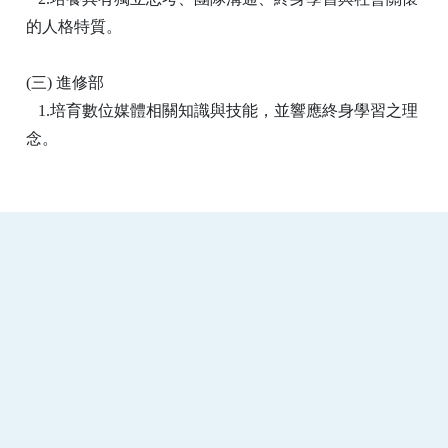
的人格特質。
(三) 進修部
1.培育數位媒體相關知識與技能，並響應終身學習之理
念。
:::
南臺科技大學 資訊傳播系
磅礡館 W804