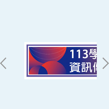
:::
南臺科技大學 資訊傳播系
磅礡館 W804
聯絡我們
71005 台南市永康區南台街一號
06-2533131 ext. 7101
ic@stust.edu.tw
辦公時間
週一至週五 8:30~17:30
Copyright © Southern Taiwan University of