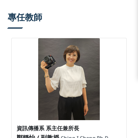
:::
專任教師
資訊傳播系 系主任兼所長
鄭靜怡 / 副教授