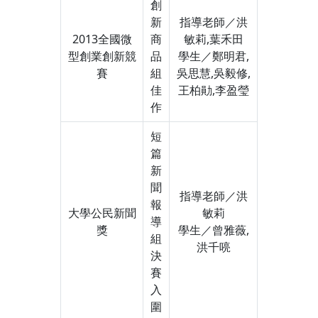
創
新
指導老師／洪
2013全國微
商
敏莉,葉禾田
型創業創新競
品
學生／鄭明君,
賽
組
吳思慧,吳毅修,
佳
王柏勛,李盈瑩
作
短
篇
新
聞
指導老師／洪
報
大學公民新聞
敏莉
導
獎
學生／曾雅薇,
組
洪千喨
決
賽
入
圍