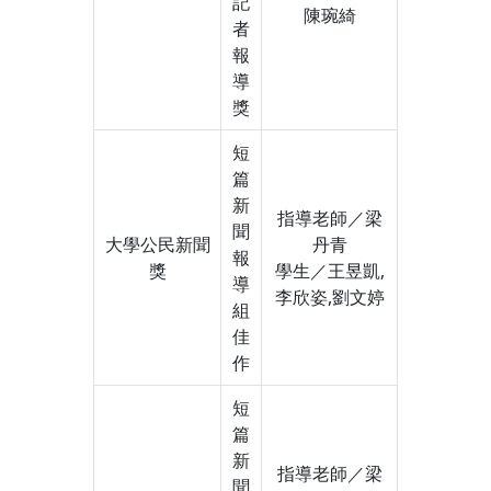
記
陳琬綺
者
報
導
獎
短
篇
新
指導老師／梁
聞
大學公民新聞
丹青
報
獎
學生／王昱凱,
導
李欣姿,劉文婷
組
佳
作
短
篇
新
指導老師／梁
聞