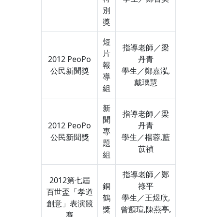
別
獎
短
指導老師／梁
片
2012 PeoPo
丹青
報
公民新聞獎
學生／鄭嘉泓,
導
戴瑀慧
組
新
指導老師／梁
聞
2012 PeoPo
丹青
專
公民新聞獎
學生／楊蓉,藍
題
苡禎
組
指導老師／鄭
2012第七屆
銅
祿平
百世盃「孝道
鶴
學生／王煜欣,
創意」表演競
獎
曾顗瑄,陳燕亭,
賽