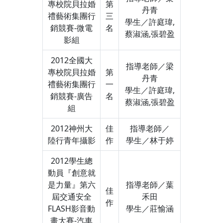
專校院貝拉婚
第
丹青
禮藝術集團行
三
學生／許庭瑋,
銷競賽-微電
名
蔡淑涵,張碧盈
影組
2012全國大
指導老師／梁
專校院貝拉婚
第
丹青
禮藝術集團行
一
學生／許庭瑋,
銷競賽-廣告
名
蔡淑涵,張碧盈
組
2012神州大
佳
指導老師／
陸行青年攝影
作
學生／林于婷
2012學生總
動員『創意就
是力量』第六
指導老師／葉
佳
屆交通安全
禾田
作
FLASH影音動
學生／莊愉涵
畫大賽-汽車