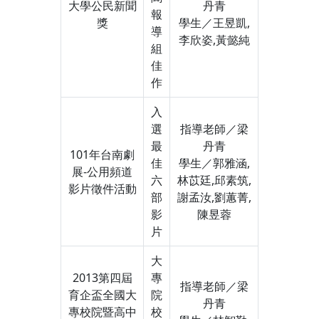
大學公民新聞
丹青
報
獎
學生／王昱凱,
導
李欣姿,黃懿純
組
佳
作
入
選
指導老師／梁
最
丹青
101年台南劇
佳
學生／郭雅涵,
展-公用頻道
六
林苡廷,邱素筑,
影片徵件活動
部
謝孟汝,劉蕙菁,
影
陳昱蓉
片
大
2013第四屆
專
指導老師／梁
育企盃全國大
院
丹青
專校院暨高中
校