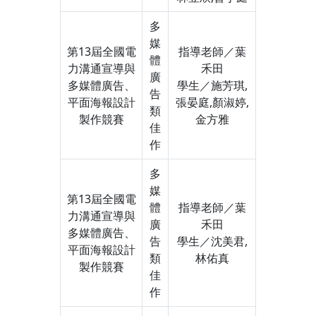
多
媒
第13屆全國電
指導老師／葉
體
力溝通宣導與
禾田
廣
多媒體廣告、
學生／施芳琪,
告
平面海報設計
張晏庭,顏淑婷,
類
製作競賽
金方雅
佳
作
多
媒
第13屆全國電
體
指導老師／葉
力溝通宣導與
廣
禾田
多媒體廣告、
告
學生／沈美君,
平面海報設計
類
林佑真
製作競賽
佳
作