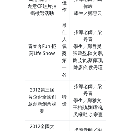
佳
創意CF短片拍
偉峻
作
攝徵選活動
學生／鄭惠云
最
佳
指導老師／梁
人
丹青
青春奔Fun 拒
氣
學生／鄭哲昊,
菸Life Show
獎
張碧盈,陳文宗,
第
劉芸筑,蔡佩珊,
一
陳彥伶,侯秀瑾
名
指導老師／梁
2012第三屆
丹青
育企盃全國創
特
學生／鄭雅文,
意創新創業競
優
王柏勛,劉耀鴻,
賽
吳權勳,余宗憲
2012全國大
指導老師／梁