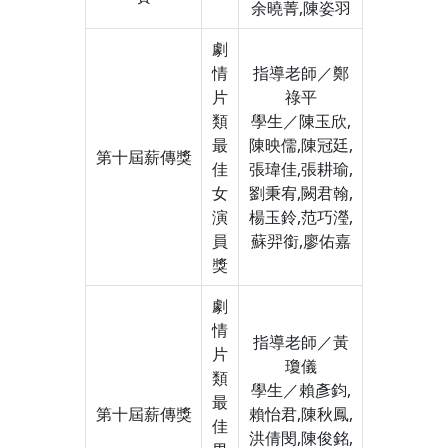
余曉菁,陳姿羽
劇
情
指導老師／鄭
片
祿平
類
學生／陳玉欣,
最
陳映儒,陳冠廷,
第十屆薪傳獎
佳
張瑋佳,張耕瑜,
女
劉秉宥,闕君翰,
演
楊玉鈴,范巧瀅,
員
蘇羿銜,廖佑嘉
獎
劇
情
指導老師／黃
片
瓊儀
類
學生／賴彥鈞,
最
第十屆薪傳獎
賴怡君,陳秋鳳,
佳
洪倩閔,陳俊銘,