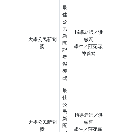
最
佳
公
民
指導老師／洪
新
大學公民新聞
敏莉
聞
獎
學生／莊宛霖,
記
陳琬綺
者
報
導
獎
最
佳
公
民
指導老師／洪
新
大學公民新聞
敏莉
聞
獎
學生／莊宛霖,