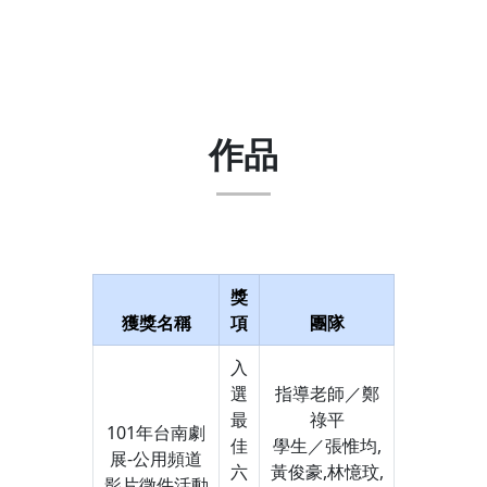
作品
獎
獲獎名稱
項
團隊
入
選
指導老師／鄭
最
祿平
101年台南劇
佳
學生／張惟均,
展-公用頻道
六
黃俊豪,林憶玟,
影片徵件活動