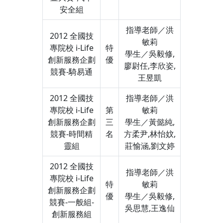
安全組
指導老師／洪
2012 全國技
敏莉
專院校 i-Life
特
學生／吳毅修,
創新服務企劃
優
廖尉任,李欣姿,
競賽-騎易通
王昱凱
2012 全國技
指導老師／洪
專院校 i-Life
第
敏莉
創新服務企劃
三
學生／黃懿純,
競賽-時間精
名
方柔尹,林怡妏,
靈組
莊愉涵,劉文婷
2012 全國技
指導老師／洪
專院校 i-Life
特
敏莉
創新服務企劃
優
學生／吳毅修,
競賽-一般組-
吳思慧,王逸仙
創新服務組