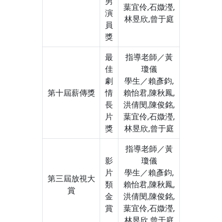
男
葉宜伶,石媺瀅,
演
林昱欣,曾于庭
員
獎
最
指導老師／黃
佳
瓊儀
劇
學生／賴彥鈞,
第十屆薪傳獎
情
賴怡君,陳秋鳳,
長
洪倩閔,陳俊銘,
片
葉宜伶,石媺瀅,
獎
林昱欣,曾于庭
指導老師／黃
影
瓊儀
片
學生／賴彥鈞,
第三屆放視大
類
賴怡君,陳秋鳳,
賞
金
洪倩閔,陳俊銘,
賞
葉宜伶,石媺瀅,
林昱欣,曾于庭