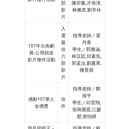
部
陳羿蓁,才侑津,
影
林佩萱,劉亭伶
片
入
選
指導老師／梁
最
丹青
101年台南劇
佳
學生／郭雅涵,
展-公用頻道
六
林苡廷,邱素筑,
影片徵件活動
部
郭孟汝,劉蕙菁,
影
陳昱蓉
片
指導老師／鄭
祿平
感動101華人
佳
學生／邱雲翔,
金僑獎
作
張簡麗霞,江媛
嫈,曾怡靜
我是節能王－
指導老師／戴