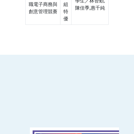
學生／林智勤,
職電子商務與
組
陳佳季,惠千純
創意管理競賽
特
優
:::
南臺科技大學 資訊傳播系
磅礡館 W804
聯絡我們