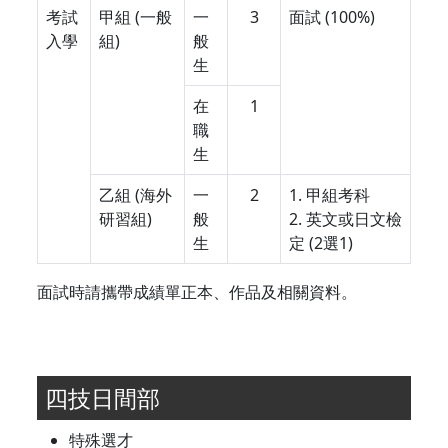
考試
甲組 (一般
一
3
面試 (100%)
入學
組)
般
生
在
1
職
生
乙組 (海外
一
2
1. 甲組考科
研習組)
般
2. 英文或日文檢
生
定 (2選1)
面試時請攜帶成績單正本、作品及相關資料。
四技日間部
特殊選才