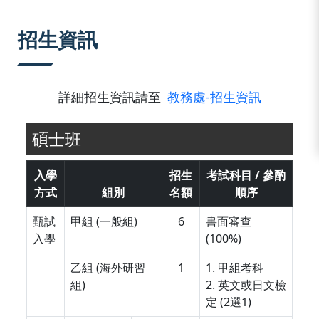
:::
招生資訊
詳細招生資訊請至
教務處-招生資訊
碩士班
入學
招生
考試科目 / 參酌
方式
組別
名額
順序
甄試
甲組 (一般組)
6
書面審查
入學
(100%)
乙組 (海外研習
1
1. 甲組考科
組)
2. 英文或日文檢
定 (2選1)