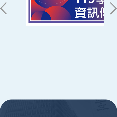
06-2533131 ext. 7101
ic@stust.edu.tw
辦公時間
週一至週五 8:30~17:30
Copyright © Southern Taiwan University of
Science and Technology All Rights
Reserved. ｜
隱私權政策
:::