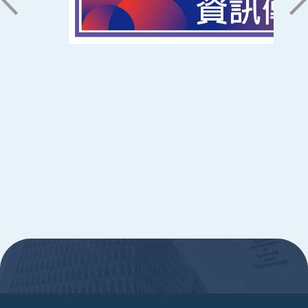
辦公時間
週一至週五 8:30~17:30
Copyright © Southern Taiwan University of
Science and Technology All Rights
Reserved. ｜
隱私權政策
:::