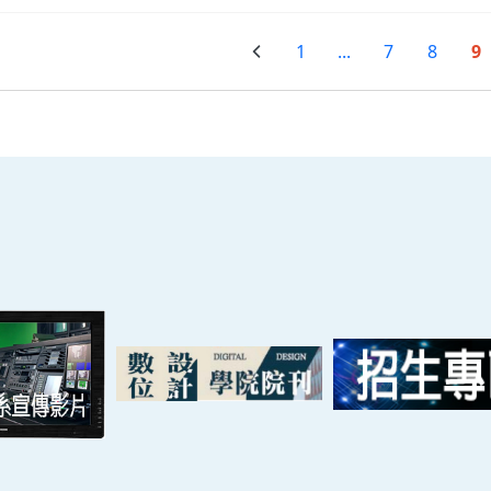
1
...
7
8
9