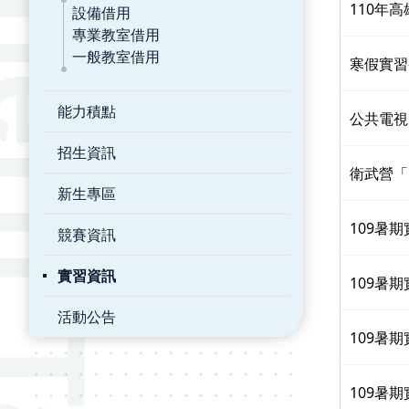
110年
設備借用
專業教室借用
一般教室借用
寒假實習
能力積點
公共電視
招生資訊
衛武營「
新生專區
109暑期
競賽資訊
實習資訊
109暑期
活動公告
109暑期
109暑期