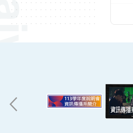
:::
南臺科技大學 資訊傳播系
磅礡館 W804
聯絡我們
71005 台南市永康區南台街一號
06-2533131 ext. 7101
ic@stust.edu.tw
辦公時間
週一至週五 8:30~17:30