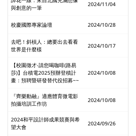
譚花一線：來自北國充滿想像
2024/11/04
與創意的一筆
校慶國際專家論壇
2024/10/28
去吧！斜槓人：總要出去看看
2024/10/17
世界是什麼樣
【校園徵才-請您喝咖啡(路易
莎)】台積電2025預辦登積計
2024/10/08
畫：預聘暨研發替代役招募~~
『齊樂動融』適應體育微電影
2024/10/08
拍攝培訓工作坊
2024和平設計師成果競賽與希
2024/09/26
望大會