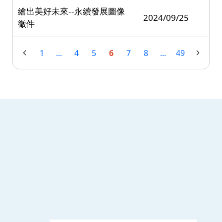
繪出美好未來--永續發展圖像
2024/09/25
徵件
1
...
4
5
6
7
8
...
49
:::
南臺科技大學 資訊傳播系
磅礡館 W804
聯絡我們