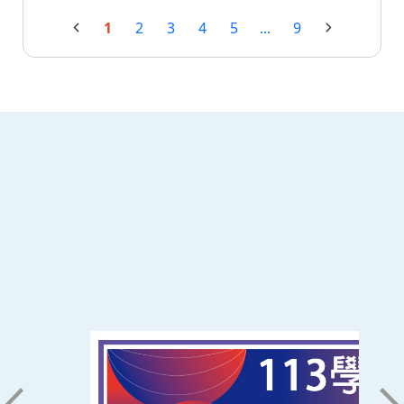
1
2
3
4
5
...
9
:::
南臺科技大學 資訊傳播系
磅礡館 W804
聯絡我們
71005 台南市永康區南台街一號
06-2533131 ext. 7101