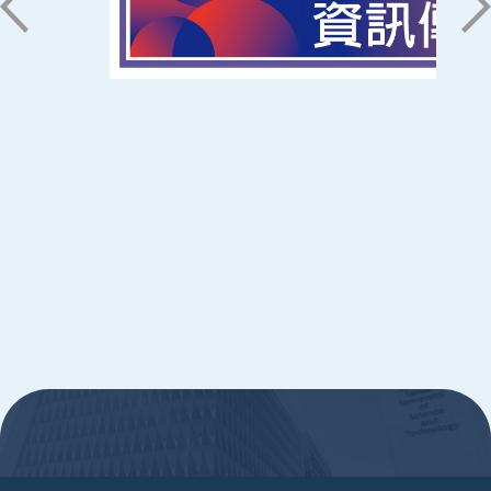
ic@stust.edu.tw
辦公時間
週一至週五 8:30~17:30
Copyright © Southern Taiwan University of
Science and Technology All Rights
Reserved. ｜
隱私權政策
:::