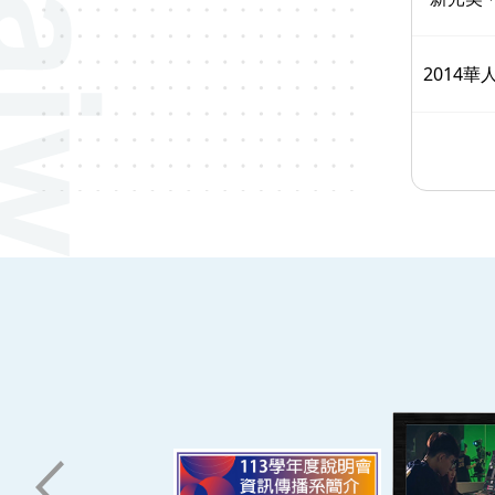
2014
:::
南臺科技大學 資訊傳播系
磅礡館 W804
聯絡我們
71005 台南市永康區南台街一號
06-2533131 ext. 7101
ic@stust.edu.tw