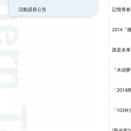
活動講座公告
記憶青春
2014
誰是未來
『木頭夢
「201
「103
“新光奖