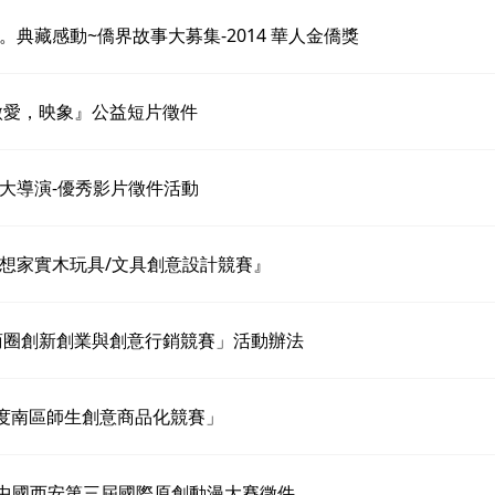
。典藏感動~僑界故事大募集-2014 華人金僑獎
『微愛，映象』公益短片徵件
大導演-優秀影片徵件活動
想家實木玩具/文具創意設計競賽』
4商圈創新創業與創意行銷競賽」活動辦法
年度南區師生創意商品化競賽」
”中國西安第三屆國際原創動漫大賽徵件