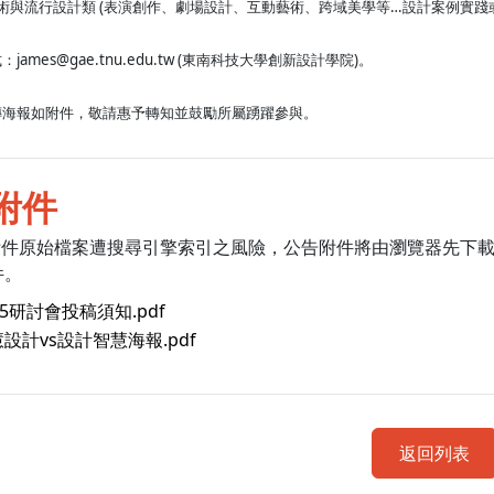
術與流行設計類 (表演創作、劇場設計、互動藝術、跨域美學等…設計案例實踐
james@gae.tnu.edu.tw (東南科技大學創新設計學院)。
傳海報如附件，敬請惠予轉知並鼓勵所屬踴躍參與。
附件
附件原始檔案遭搜尋引擎索引之風險，公告附件將由瀏覽器先下
件。
25研討會投稿須知.pdf
設計vs設計智慧海報.pdf
返回列表