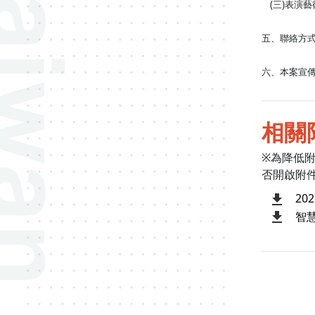
(三)表演藝
五、聯絡方式：
六、本案宣
相關
※為降低
否開啟附
20
智慧
:::