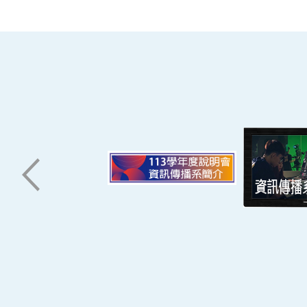
南臺科技大學 資訊傳播系
磅礡館 W804
聯絡我們
71005 台南市永康區南台街一號
06-2533131 ext. 7101
ic@stust.edu.tw
辦公時間
週一至週五 8:30~17:30