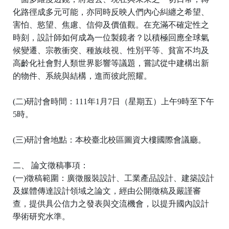
化路徑成多元可能，亦同時反映人們內心糾纏之希望、
害怕、慾望、焦慮、信仰及價值觀。在充滿不確定性之
時刻，設計師如何成為一位製鏡者？以積極回應全球氣
候變遷、宗教衝突、種族歧視、性別平等、貧富不均及
高齡化社會對人類世界影響等議題，嘗試從中建構出新
的物件、系統與結構，進而彼此照耀。
(
二
)
研討會時間：
111
年
1
月
7
日（星期五）上午
9
時至下午
5
時。
(
三
)
研討會地點：本校臺北校區圖資大樓國際會議廳。
二、 論文徵稿事項：
(
一
)
徵稿範圍：廣徵服裝設計、工業產品設計、建築設計
及媒體傳達設計領域之論文，經由公開徵稿及嚴謹審
查，提供具公信力之發表與交流機會，以提升國內設計
學術研究水準。