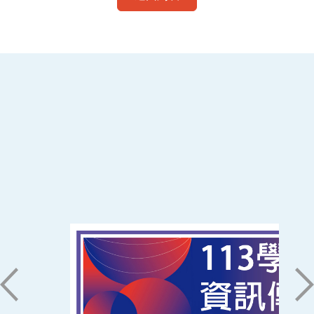
:::
南臺科技大學 資訊傳播系
磅礡館 W804
聯絡我們
71005 台南市永康區南台街一號
06-2533131 ext. 7101
ic@stust.edu.tw
辦公時間