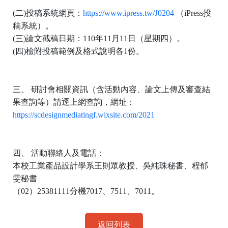
(
二
)
投稿系統網頁：
https://www.ipress.tw/J0204
（
iPress
投
稿系統）。
(
三
)
論文截稿日期：
110
年
11
月
11
日（星期四）。
(
四
)
檢附投稿範例及格式說明各
1
份。
三、 研討會相關資訊（含活動內容、論文上傳及審查結
果查詢等）請逕上網查詢，網址：
https://scdesignmediatingf.wixsite.com/2021
四、 活動聯絡人及電話：
本校工業產品設計學系王則眾教授、吳純珠秘書、程郁
雯秘書
（
02
）
25381111
分機
7017
、
7511
、
7011
。
返回列表