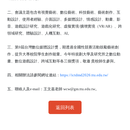
二、會議主題包含有視覺藝術、數位藝術、科技藝術、藝術創作、互
動設計、使用者經驗、介面設計、多媒體設計、情感設計、動畫、影
音、遊戲設計研究、遊戲化研究、虛擬實境/擴增實境（VR/AR）、跨
領域研究、體驗設計、人機互動、AI。
三、第9屆台灣數位媒體設計獎，期透過全國性競賽活動鼓勵藝術創
作，提升大專校院學生創作能量。今年特規劃大學及研究所之數位動
畫、數位遊戲設計、跨域互動等各三個獎項，敬邀 貴校師生參與。
四、相關辦法請參閱網址連結：
https://ictdmd2026.ttu.edu.tw/
五、聯絡人及e-mail：王文嘉老師 wcw@gm.ttu.edu.tw。
返回列表