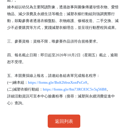
組」。
繪本組以幼兒為主要閱讀對象，透過故事與圖像傳遞珍惜衣物、愛惜
物品、減少浪費及永續生活等概念；減塑衣櫥行動組則強調實際行
動，鼓勵參賽者透過衣櫥盤點、衣物維護、修補改造、二手交換、減
少不必要購買等方式，實踐減塑衣櫥理念，並呈現行動歷程與成果。
三、參賽資格：資格不限，唯參賽作品須符合規格要求。
四、報名截止日期：即日起至2026年10月2日（星期五）截止，逾期
恕不受理。
五、本競賽採線上報名，請連結各組表單完成報名程序：
(一)繪本組：
https://forms.gle/Bnft2bbssXonPxCe9
。
(二)減塑衣櫥行動組：
https://forms.gle/8m73RC83C5v5q56B8
。
詳細活動資訊可至本中心臉書粉專（搜尋：減塑與永續消費促進中
心）查詢。
返回列表