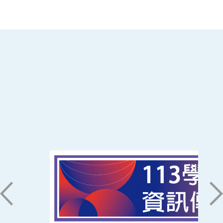
:::
南臺科技大學 資訊傳播系
磅礡館 W804
聯絡我們
71005 台南市永康區南台街一號
06-2533131 ext. 7101
ic@stust.edu.tw
辦公時間