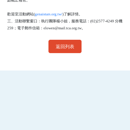
點截止報名。
歡迎至活動網站(
genaistars.org.tw/
)了解詳情。
三、活動聯繫窗口：執行團隊楊小姐，服務電話：(02)2577-4249 分機
259；電子郵件信箱：elowen@mail.tca.org.tw。
返回列表
:::
南臺科技大學 資訊傳播系