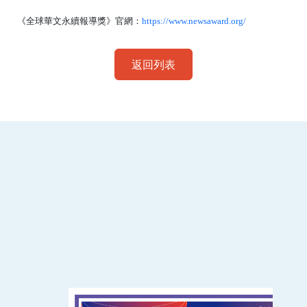
《全球華文永續報導獎》官網：
https://www.newsaward.org/
返回列表
:::
南臺科技大學 資訊傳播系
磅礡館 W804
聯絡我們
71005 台南市永康區南台街一號