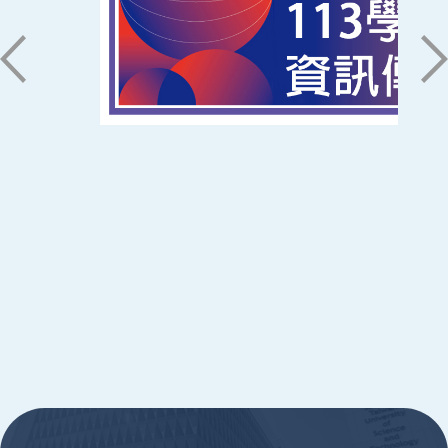
06-2533131 ext. 7101
ic@stust.edu.tw
辦公時間
週一至週五 8:30~17:30
Copyright © Southern Taiwan University of
Science and Technology All Rights
Reserved. ｜
隱私權政策
:::