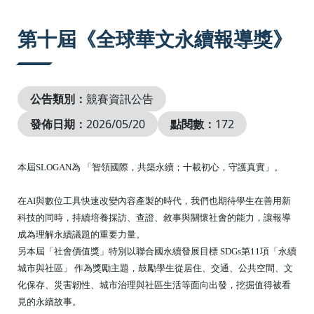
:::
第十屆《全球華文永續報導獎》
公告類別：
競賽資訊公告
發佈日期：
2026/05/20
點閱數：
172
本屆SLOGAN為 「智領國際，共築永續；十載初心，守護真實」。
在AI與數位工具快速改變內容產製的時代，我們也期待學生在善用新
科技的同時，持續培養採訪、查證、敘事與關懷社會的能力，讓報導
成為理解永續議題的重要力量。
另本屆「社會價值獎」特別以聯合國永續發展目標 SDGs第11項「永續
城市與社區」 作為獎勵主題，鼓勵學生從居住、交通、公共空間、文
化保存、災害韌性、城市治理與社區生活等面向出發，挖掘值得被看
見的永續故事。