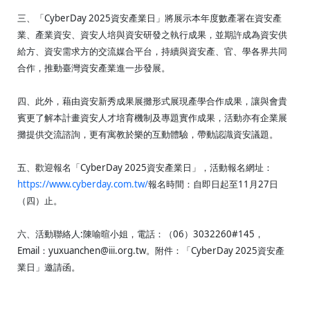
三、「CyberDay 2025資安產業日」將展示本年度數產署在資安產
業、產業資安、資安人培與資安研發之執行成果，並期許成為資安供
給方、資安需求方的交流媒合平台，持續與資安產、官、學各界共同
合作，推動臺灣資安產業進一步發展。
四、此外，藉由資安新秀成果展攤形式展現產學合作成果，讓與會貴
賓更了解本計畫資安人才培育機制及專題實作成果，活動亦有企業展
攤提供交流諮詢，更有寓教於樂的互動體驗，帶動認識資安議題。
五、歡迎報名「CyberDay 2025資安產業日」，活動報名網址：
https://www.cyberday.com.tw/
報名時間：自即日起至11月27日
（四）止。
六、活動聯絡人:陳喻暄小姐，電話：（06）3032260#145，
Email：yuxuanchen@iii.org.tw。附件：「CyberDay 2025資安產
:::
業日」邀請函。
南臺科技大學 資訊傳播系
磅礡館 W804