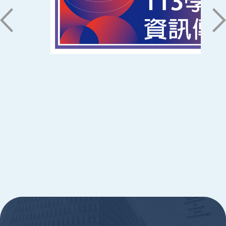
06-2533131 ext. 7101
ic@stust.edu.tw
辦公時間
週一至週五 8:30~17:30
Copyright © Southern Taiwan University of
Science and Technology All Rights
Reserved. ｜
隱私權政策
:::