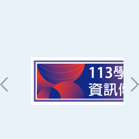
:::
南臺科技大學 資訊傳播系
磅礡館 W804
聯絡我們
71005 台南市永康區南台街一號
06-2533131 ext. 7101
ic@stust.edu.tw
辦公時間
週一至週五 8:30~17:30
Copyright © Southern Taiwan University of