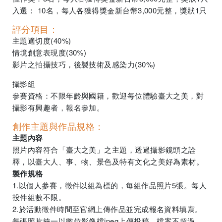
入選： 10名，每人各獲得獎金新台幣3,000元整，獎狀1只
評分項目：
主題適切度(40%)
情境創意表現度(30%)
影片之拍攝技巧，後製技術及感染力(30%)
攝影組
參賽資格：不限年齡與國籍，歡迎每位體驗臺大之美，對
攝影有興趣者，報名參加。
創作主題與作品規格：
主題內容
照片內容符合「臺大之美」之主題，透過攝影鏡頭之詮
釋，以臺大人、事、物、景色及特有文化之美好為素材。
製作規格
1.以個人參賽，徵件以組為標的，每組作品照片5張。每人
投件組數不限。
2.於活動徵件時間至官網上傳作品並完成報名資料填寫。
每張照片統一以數位影像檔jpeg上傳投稿，檔案不超過