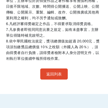
單位，主辦單位對於得獎作品之著作權享有無償利用權，
日後不限地域、次數、時間得公開播送、公開上映、公開
傳輸、公開展示、重製、編輯、改作、公開推廣或其他商
業利用之權利，均不另予通知或致酬。
6.凡經評審得獎確定之作品，不得要求取消得獎資格。
7.凡參賽者即視同同意比賽之規定，如有未盡事宜，主辦
單位得隨時補充說明之。
8.依中華民國稅法規定，獎項總價值如超過 20,000元，獎
項須扣繳獎品總價值 10％之稅額（外國人為 20％），須
由得獎者自行負擔，請得獎者檢附本人身分證明文件，以
利執行單位後續申報所得稅作業。
返回列表