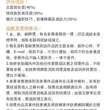
評分項目：
主題契合度(40%)
情境創意表現度(30%)
圖片之攝影技巧，影像構圖及感染力(30%)
提醒及聲明事項：
1.金、銀、銅牌獎，每名參賽者限得一獎；評定成績未達
標準時，錄取名額得從缺或減之。
2.報名資料需確實填寫該作品的主題名稱、創作心得、手
機、E-mail，填寫不全，不另行通知，視同不符合參賽資
格。參賽作品不論入選與否，一律不退件。
3.曾經參加國內外其他任何展覽或比賽之得獎作品，不得
重複參賽，若經查明將取消其得獎資格及追回所得獎項，
獎位不遞補。
4.參賽者應擔保對其參賽作品擁有合法著作權利，若有抄
襲或侵害他人之權利者，除應自負相關責任外，如有得
獎，將取消其得獎資格及追回所得獎項；如致主辦單位受
有損害者，應負賠償之責任。
5.得獎作品其著作財產權及再授權著作財產權歸屬於主辦