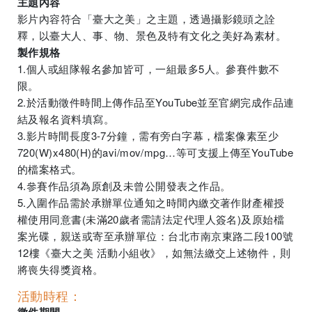
主題內容
影片內容符合「臺大之美」之主題，透過攝影鏡頭之詮
釋，以臺大人、事、物、景色及特有文化之美好為素材。
製作規格
1.個人或組隊報名參加皆可，一組最多5人。參賽件數不
限。
2.於活動徵件時間上傳作品至YouTube並至官網完成作品連
結及報名資料填寫。
3.影片時間長度3-7分鐘，需有旁白字幕，檔案像素至少
720(W)x480(H)的avi/mov/mpg…等可支援上傳至YouTube
的檔案格式。
4.參賽作品須為原創及未曾公開發表之作品。
5.入圍作品需於承辦單位通知之時間內繳交著作財產權授
權使用同意書(未滿20歲者需請法定代理人簽名)及原始檔
案光碟，親送或寄至承辦單位：台北市南京東路二段100號
12樓《臺大之美 活動小組收》，如無法繳交上述物件，則
將喪失得獎資格。
活動時程：