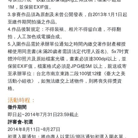
1M，並保留EXIF值。
3.參賽作品須為原創及未曾公開發表，自2013年1月1日起
至繳件期間拍攝之作品。
4.作品後製規定：不得裝裱、相片不得留白邊，不得翻
拍，人工加色或電腦合成。
5.入圍作品需於承辦單位通知之時間內繳交著作財產權授
權使用同意書(未滿20歲者需請法定代理人簽名)、5x7吋實
體沖印照片及原始檔案光碟，畫素必須達300dpi以上，並
保留EXIF值，檔案格式必須是JPG檔5M 以上，親送或寄
至承辦單位：台北市南京東路二段100號12樓《臺大之美
活動小組收》，如無法繳交上述物件，則將喪失得獎資
格。
活動時程：
徵件期間
即日起~2014年7月31日23:59截止
評審會-初選
2014年8月11日~8月27日
初選入圍通知：將由專人以電話/簡訊通知初選入圍名單，