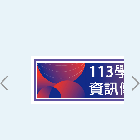
:::
南臺科技大學 資訊傳播系
磅礡館 W804
聯絡我們
71005 台南市永康區南台街一號
06-2533131 ext. 7101
ic@stust.edu.tw
辦公時間
週一至週五 8:30~17:30
Copyright © Southern Taiwan University of