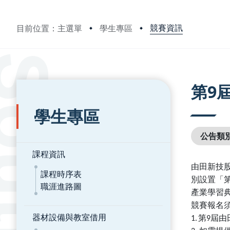
競賽資訊
目前位置：主選單
學生專區
:::
:::
第9
學生專區
公告類
課程資訊
由田新技
課程時序表
別設置「
職涯進路圖
產業學習
競賽報名
器材設備與教室借用
第
屆由
1.
9