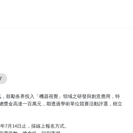
7
氣，鼓勵各界投入「機器視覺」領域之
研發
與
創意
應用，特
總獎金高達一百萬元，期透過學術單位競賽活動評選，樹立
年
月
日止，採線上報名方式。
4
7
14