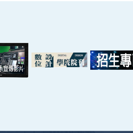
nce and Technology All Rights Reserved. ｜
隱私權政策