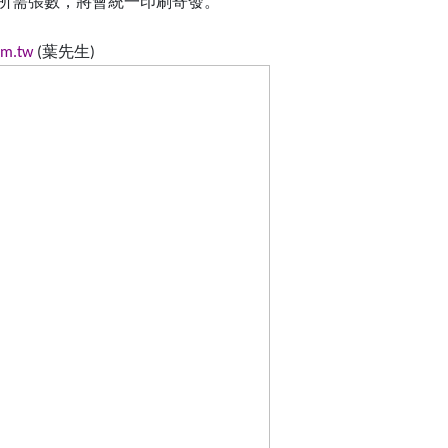
所需張數，將會統一印刷寄發。
葉先生
om.tw
(
)