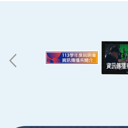
南臺科技大學 資訊傳播系
磅礡館 W804
聯絡我們
71005 台南市永康區南台街一號
06-2533131 ext. 7101
ic@stust.edu.tw
辦公時間
週一至週五 8:30~17:30
Copyright © Southern Taiwan University of Scie
:::