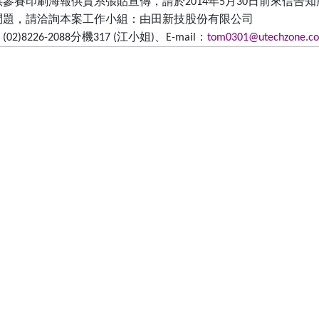
供參賽印刷海報供貴系張貼宣傳，請於
年
月
日前來信告知
2014
5
30
問題，請洽詢本案工作小組：由田新技股份有限公司
：
分機
江小姐
、
：
(02)8226-2088
317 (
)
E-mail
tom0301@utechzone.c