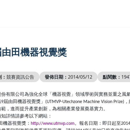
屆由田機器視覺獎
別：
競賽資訊公告
發佈日期：
2014/05/12
點閱數：
194
股份有限公司為強化全球「機器視覺」領域
學術
與
實務
並重之風
第
屆由田機器視覺獎」
，
9
(UTMVP-Utechzone Machine Vision Prize)
典範，進而提升產業創新，為相關產業發展奠基實力。
須知詳情請參考以下網站：
田機器視覺獎：
。報名日期：即日起至
http://www.utmvp.com
201