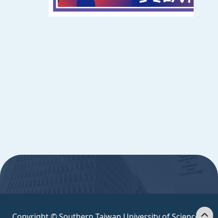
辦公時間
週一至週五 8:30~17:30
Copyright © Southern Taiwan University of
Science and Technology All Rights
Reserved. ｜
隱私權政策
:::
Copyright © Southern Taiwan University of Science