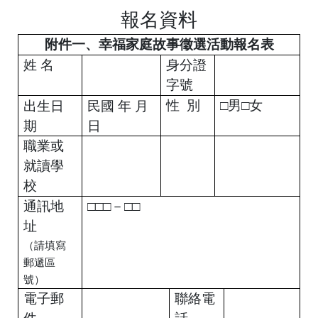
報名資料
附件一、幸福家庭故事徵選活動報名表
姓 名
身分證
字號
出生日
民國 年 月
性
別
□男□女
期
日
職業或
就讀學
校
通訊地
□□□－□□
址
（請填寫
郵遞區
號）
電子郵
聯絡電