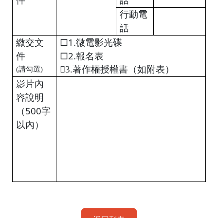
件
話
行動電
話
繳交文
□
1.
微電影
光碟
件
□
2.
報名表

3.
著作權授權書（如附表）
(
請勾選
)
影片內
容說明
（
500
字
以內）