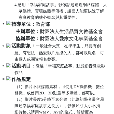
4.
應用「幸福家庭故事」影像話題透過網路媒體、大
眾媒體、實境媒體等傳播，讓國人能更快速了解
家庭教育的核心概念與其重要性。
指導單位：
教育部
主辦單位：
財團法人生活品質文教基金會
協辦單位：
財團法人愛家文化事業基金會
活動對象：
一般社會大眾、在學學生，只要有創
意、有想法，熱愛影片拍攝的人，都可以報名，可
由個人或團隊報名參賽。
活動項目：
徵選「幸福家庭故事」動態影音微電影
作品
作品規定
（
1
）影片不限媒體素材，可使用
DV
攝影機、數位
相機…或使用
2D
、
3D
動畫等多媒體，都可以。
（
2
）影片長度
5
分鐘至
10
分鐘〈此為初學者最容易
陳述幸福家庭故事之長度〉，影像尺寸大小不拘，
影片格式請用
WMV
、
AVI
的格式，解析度為