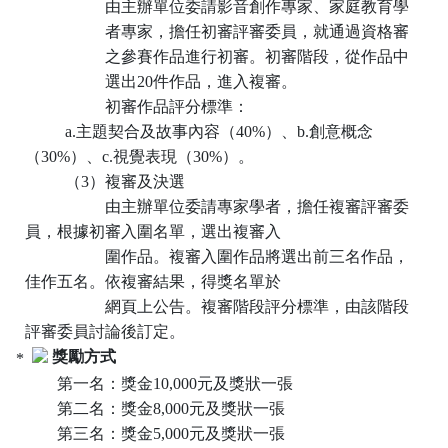
由主辦單位委請影音創作專家、家庭教育學
者專家，擔任初審評審委員，就通過資格審
之參賽作品進行初審。初審階段，從作品中
選出
20
件作品，進入複審。
初審作品評分標準：
a.
主題契合及故事內容（
40%
）、
b.
創意概念
（
30%
）、
c.
視覺表現（
30%
）。
（
3
）複審及決選
由主辦單位委請專家學者，擔任複審評審委
員，根據初審入圍名單，選出複審入
圍作品。複審入圍作品將選出前三名作品，
佳作五名。依複審結果，得獎名單於
網頁上公告。複審階段評分標準，由該階段
評審委員討論後訂定。
獎勵方式
第一名：獎金
10,000
元及獎狀一張
第二名：獎金
8,000
元及獎狀一張
第三名：獎金
5,000
元及獎狀一張