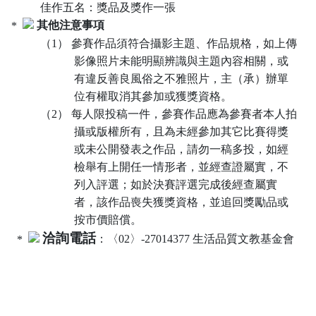
佳作五名：獎品及獎作一張
其他注意事項
（1）
參賽作品須符合攝影主題、作品規格，如上傳
影像照片未能明顯辨識與主題內容相關，或
有違反善良風俗之不雅照片，主（承）辦單
位有權取消其參加或獲獎資格。
（2）
每人限投稿一件，參賽作品應為參賽者本人拍
攝或版權所有，且為未經參加其它比賽得獎
或未公開發表之作品，請勿一稿多投，如經
檢舉有上開任一情形者，並經查證屬實，不
列入評選；如於決賽評選完成後經查屬實
者，該作品喪失獲獎資格，並追回獎勵品或
按市價賠償。
洽詢電話
：〈
02
〉
-27014377
生活品質文教基金會