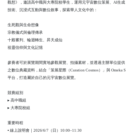
觀想》，邀請高中職與大專院校學生，運用元宇宙數位策展、AI生成
技術、沉浸式互動與數位敘事，探索華人文化中的：
生死觀與生命想像
宗教儀式與倫理傳承
十殿審判、輪迴轉生、昇天成仙
祖靈信仰與文化記憶
參賽者可於展覽期間實地參觀展覽、拍攝素材，並透過主辦單位提供
之數位典藏資料，結合「策展星際（Curation Cosmos）」與 Omeka S
平台，打造屬於自己的元宇宙數位展覽。
競賽組別
▸ 高中職組
▸ 大專院校組
重要時程
▪ 線上說明會｜2026/6/7（日）10:00–11:30