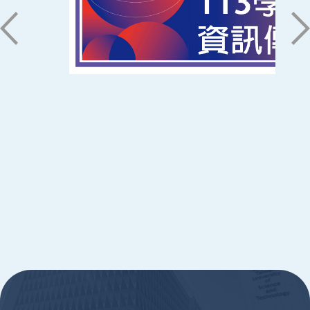
06-2533131 ext. 7101
ic@stust.edu.tw
辦公時間
週一至週五 8:30~17:30
Copyright © Southern Taiwan University of
Science and Technology All Rights
Reserved. ｜
隱私權政策
:::