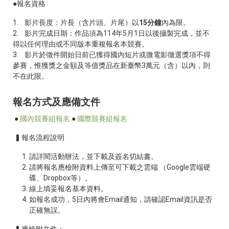
●報名資格
1. 影片長度：片長（含片頭、片尾）以
15分鐘
內為限。
2. 影片完成日期：作品須為114年5月1日以後攝製完成，並不
得以任何理由或不同版本重複報名本競賽。
3. 影片於徵件開始日前已獲得國內短片或微電影徵選獎項不得
參賽，惟獲獎之金額及等值獎品在新臺幣3萬元（含）以內，則
不在此限。
報名方式及應備文件
●
國內競賽組報名
●
國際競賽組報名
▍報名流程說明
請詳閱活動辦法，並下載及簽名切結書。
請將報名應檢附資料上傳至可下載之雲端 （Google雲端硬
碟、Dropbox等）。
線上填妥報名基本資料。
如報名成功，5日內將會Email通知，請確認Email資訊是否
正確無誤。