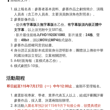
▍應檢附文件：
線上報名表：參賽者基本資料、參賽作品之劇情簡介、演職
人員表（含工作人員表、主要演員飾演角色對照表）。
參賽影像作品：
- 提供
有字幕版
及
無字幕版
各乙份。
有字幕版須內嵌正體中
文字幕
，以上須另附中文SRT檔。
- 影片最佳規格為
FHD1920X1080
、影片速度：
24格
、聲
音：
48bit
，須以
MOV
或
MP4
格式儲存。
參賽作品授權同意切結書。
身分證正反面影本或居留身分證明影本；團體須上傳依中華
民國法律設立登記、立案相關證明。
A4封面海報（直橫式各乙份）。
橫式劇照5-10張。
活動期程
即日起至115年7月27日（一）中午12:00止
，逾期不受理報名。
遴選影視專家、學者、業界代表五人以上，組成評審團評審
參賽作品，採入選、決選兩階段辦理。
本活動
入圍名單預計於115年9月下旬後公佈
，
頒獎典禮於