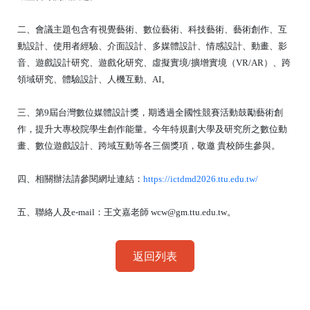
二、會議主題包含有視覺藝術、數位藝術、科技藝術、藝術創作、互
動設計、使用者經驗、介面設計、多媒體設計、情感設計、動畫、影
音、遊戲設計研究、遊戲化研究、虛擬實境/擴增實境（VR/AR）、跨
領域研究、體驗設計、人機互動、AI。
三、第9屆台灣數位媒體設計獎，期透過全國性競賽活動鼓勵藝術創
作，提升大專校院學生創作能量。今年特規劃大學及研究所之數位動
畫、數位遊戲設計、跨域互動等各三個獎項，敬邀 貴校師生參與。
四、相關辦法請參閱網址連結：
https://ictdmd2026.ttu.edu.tw/
五、聯絡人及e-mail：王文嘉老師 wcw@gm.ttu.edu.tw。
返回列表