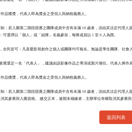
若作品獲獎，代表人即為獎金之受領人與納稅義務人。
制：若入圍第二階段競賽之團隊成員中含有未滿 18 歲者，須由其法定代理人簽
制：可選擇以「個人」或「組隊」名義參加，每隊成員以 1 至 6 人為限。
不限，全民皆可：凡喜愛影視創作之個人或團隊均可報名。無論是學生團隊、社會
報名者應選定一名「代表人」，建議由該影像作品之導演或製片擔任。代表人將作
若作品獲獎，代表人即為獎金之受領人與納稅義務人。
制：若入圍第二階段競賽之團隊成員中含有未滿 18 歲者，須由其法定代理人簽
取消其參賽與入圍資格。 繳交正本，逾期未補繳者，主辦單位有權取消其參賽
返回列表