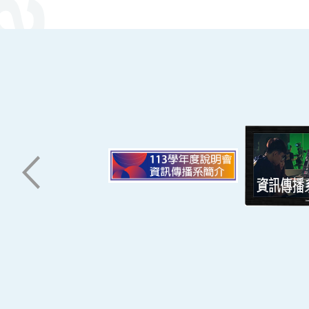
南臺科技大學 資訊傳播系
磅礡館 W804
聯絡我們
71005 台南市永康區南台街一號
06-2533131 ext. 7101
ic@stust.edu.tw
辦公時間
週一至週五 8:30~17:30
Copyright © Southern Taiwan University of Scie