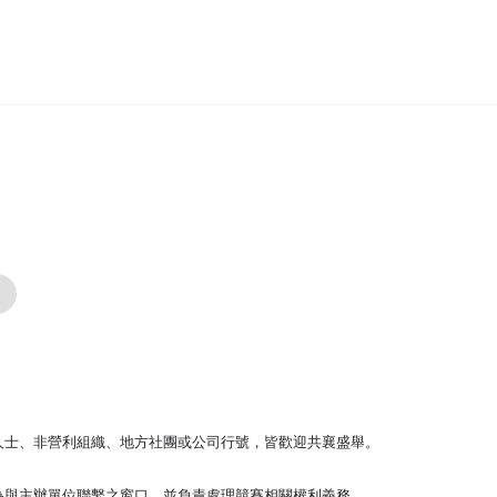
人士、非營利組織、地方社團或公司行號，皆歡迎共襄盛舉。
為與主辦單位聯繫之窗口，並負責處理競賽相關權利義務。