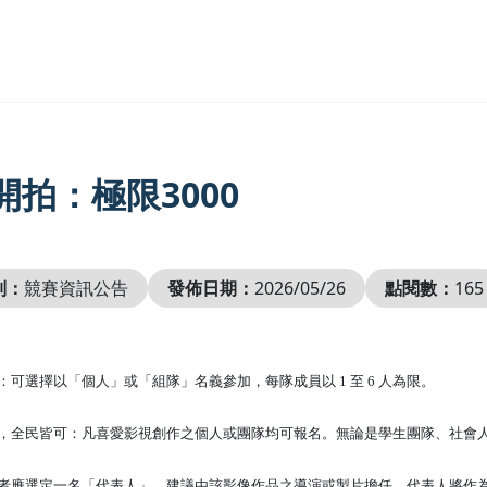
開拍：極限3000
別：
競賽資訊公告
發佈日期：
2026/05/26
點閱數：
165
制：可選擇以「個人」或「組隊」名義參加，每隊成員以 1 至 6 人為限。
不限，全民皆可：凡喜愛影視創作之個人或團隊均可報名。無論是學生團隊、社會
報名者應選定一名「代表人」，建議由該影像作品之導演或製片擔任。代表人將作