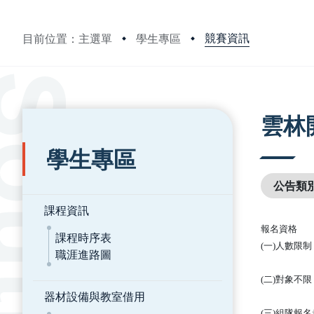
競賽資訊
目前位置：主選單
學生專區
:::
:::
雲林
學生專區
公告類
課程資訊
報名資格
課程時序表
(一)人數限
職涯進路圖
(二)對象
器材設備與教室借用
(三)組隊