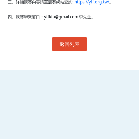
三、詳細競賽內容請至競賽網站查詢:
https://yff.org.tw/
。
四、競賽聯繫窗口：yffkfa@gmail.com 李先生。
返回列表
:::
南臺科技大學 資訊傳播系
磅礡館 W804