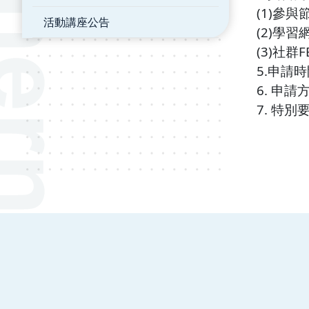
(1)參
活動講座公告
(2)學
(3)社群
5.申請
6. 申
7. 特
:::
南臺科技大學 資訊傳播系
磅礡館 W804
聯絡我們
71005 台南市永康區南台街一號