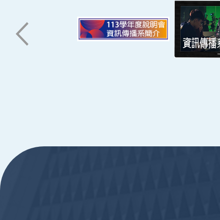
06-2533131 ext. 7101
ic@stust.edu.tw
辦公時間
週一至週五 8:30~17:30
Copyright © Southern Taiwan University of Scie
:::