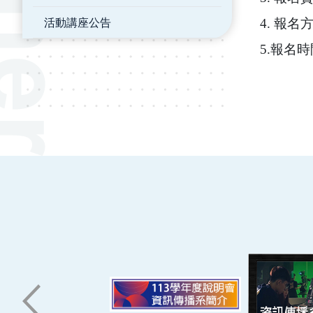
活動講座公告
4. 報
5.報名
:::
南臺科技大學 資訊傳播系
磅礡館 W804
聯絡我們
71005 台南市永康區南台街一號
06-2533131 ext. 7101
ic@stust.edu.tw