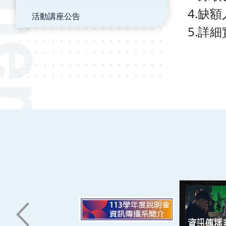
4.缺
活動講座公告
5.詳
:::
南臺科技大學 資訊傳播系
磅礡館 W804
聯絡我們
71005 台南市永康區南台街一號
06-2533131 ext. 7101
ic@stust.edu.tw
辦公時間