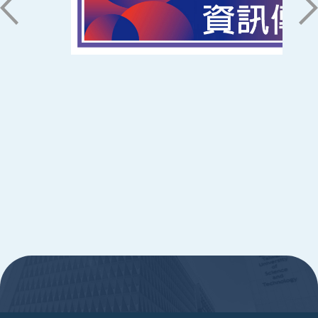
ic@stust.edu.tw
辦公時間
週一至週五 8:30~17:30
Copyright © Southern Taiwan University of
Science and Technology All Rights
Reserved. ｜
隱私權政策
:::