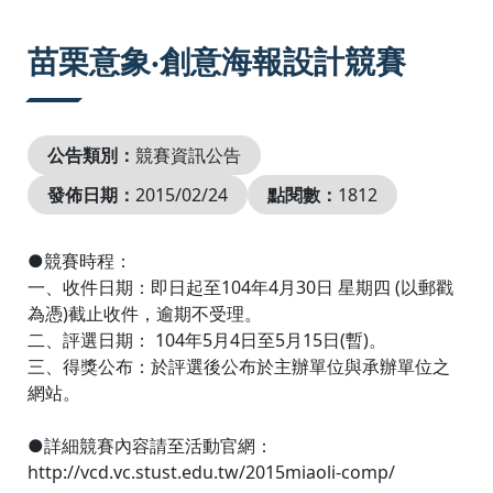
:::
苗栗意象‧創意海報設計競賽
公告類別：
競賽資訊公告
發佈日期：
2015/02/24
點閱數：
1812
●競賽時程：
一、收件日期：即日起至104年4月30日 星期四 (以郵戳
為憑)截止收件，逾期不受理。
二、評選日期： 104年5月4日至5月15日(暫)。
三、得獎公布：於評選後公布於主辦單位與承辦單位之
網站。
●詳細競賽內容請至活動官網：
http://vcd.vc.stust.edu.tw/2015miaoli-comp/