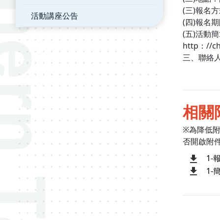
(三)報名
活動講座公告
(四)報名
(五)活動
http：//c
三、聯絡人：
相關
※為降低
否開啟附
1-
1-