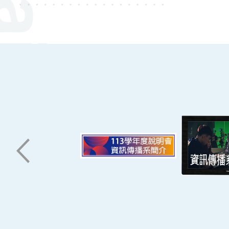
:::
南臺科技大學 資訊傳播系
磅礡館 W804
聯絡我們
71005 台南市永康區南台街一號
06-2533131 ext. 7101
ic@stust.edu.tw
辦公時間
週一至週五 8:30~17:30