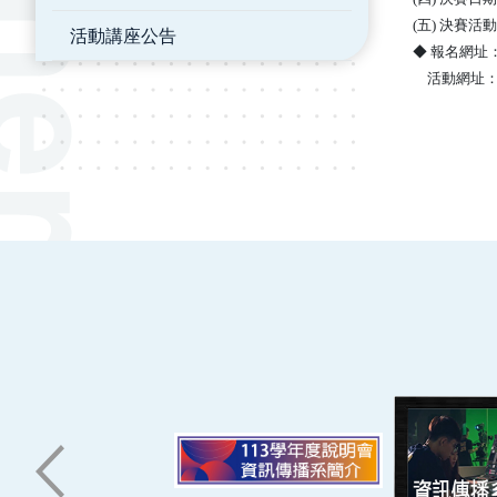
(五) 決賽
活動講座公告
◆ 報名網址
活動網址
:::
南臺科技大學 資訊傳播系
磅礡館 W804
聯絡我們
71005 台南市永康區南台街一號
06-2533131 ext. 7101
ic@stust.edu.tw
辦公時間