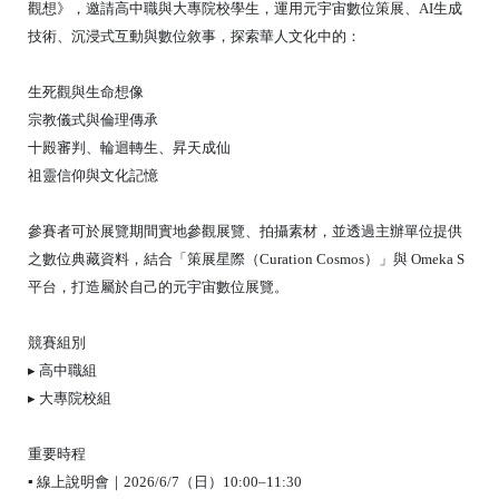
觀想》，邀請高中職與大專院校學生，運用元宇宙數位策展、AI生成
技術、沉浸式互動與數位敘事，探索華人文化中的：
生死觀與生命想像
宗教儀式與倫理傳承
十殿審判、輪迴轉生、昇天成仙
祖靈信仰與文化記憶
參賽者可於展覽期間實地參觀展覽、拍攝素材，並透過主辦單位提供
之數位典藏資料，結合「策展星際（Curation Cosmos）」與 Omeka S
平台，打造屬於自己的元宇宙數位展覽。
競賽組別
▸ 高中職組
▸ 大專院校組
重要時程
▪ 線上說明會｜2026/6/7（日）10:00–11:30