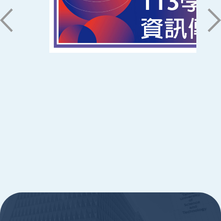
06-2533131 ext. 7101
ic@stust.edu.tw
辦公時間
週一至週五 8:30~17:30
Copyright © Southern Taiwan University of
Science and Technology All Rights
Reserved. ｜
隱私權政策
:::