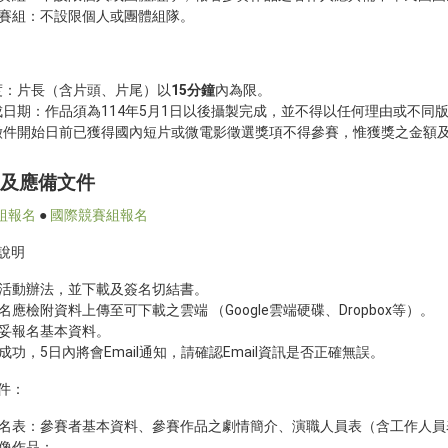
賽組：不設限個人或團體組隊。
長度：片長（含片頭、片尾）以
15分鐘
內為限。
完成日期：作品須為114年5月1日以後攝製完成，並不得以任何理由或不同
於徵件開始日前已獲得國內短片或微電影徵選獎項不得參賽，惟獲獎之金額
及應備文件
組報名
●
國際競賽組報名
說明
活動辦法，並下載及簽名切結書。
名應檢附資料上傳至可下載之雲端 （Google雲端硬碟、Dropbox等）。
妥報名基本資料。
成功，5日內將會Email通知，請確認Email資訊是否正確無誤。
件：
名表：參賽者基本資料、參賽作品之劇情簡介、演職人員表（含工作人員
像作品：