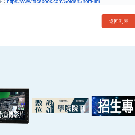
書：
https://www.facebook.
com/GoldenShortFilm
返回列表