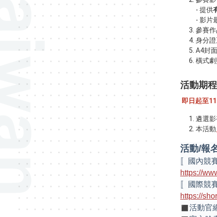
- 提供
- 影
參賽作
身分證
A4封
橫式劇
活動期程
即日起至11
遴選影
本活動
活動/報
〚國內競
https://ww
〚國際競
https://sho
︎活動官