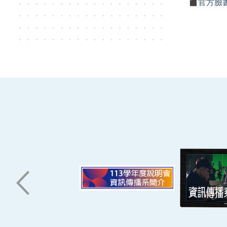
︎官方臉
:::
南臺科技大學 資訊傳播系
磅礡館 W804
聯絡我們
71005 台南市永康區南台街一號
06-2533131 ext. 7101
ic@stust.edu.tw
辦公時間
週一至週五 8:30~17:30