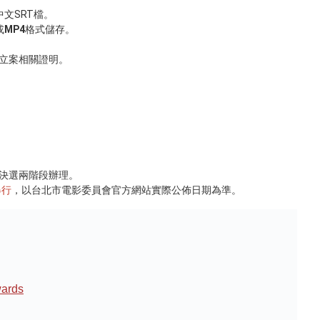
文SRT檔。
或
MP4
格式儲存。
立案相關證明。
決選兩階段辦理。
舉行
，以台北市電影委員會官方網站實際公佈日期為準。
ards