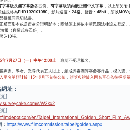
有字幕版
及
無字幕版
各乙份。
有字幕版須內嵌正體中文字幕
，以上須另附中
片最佳規格為
FHD1920X1080
、影片速度：
24格
、聲音：
48bit
，須以
MOV
品授權同意切結書。
正反面影本或居留身分證明影本；團體須上傳依中華民國法律設立登記、
面海報（直橫式各乙份）。
照5-10張。
5年7月27日（一）中午12:00止
，逾期不受理報名。
視專家、學者、業界代表五人以上，組成評審團評審參賽作品，採入選、
入圍名單預計於115年9月下旬後公佈
，
頒獎典禮於入圍名單公佈後擇期
名網址：
賽組〛
w.surveycake.com/s/
W2kx2
賽組〛
rtfilmdepot.com/en/
Taipei_International_Golden_
Short_Film_Aw
網：
https://www.
filmcommission.taipei/golden.
aspx