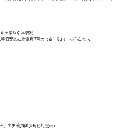
版本重複報名本競賽。
及等值獎品在新臺幣3萬元（含）以內，則不在此限。
表、主要演員飾演角色對照表）。