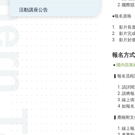
國際競
活動講座公告
●報名資格
1. 影片
2. 影片
3. 影片
報名方式
●
國內競賽
▍報名流程
請詳閱
請將報
線上填
如報名
▍應檢附文
線上報
參賽影