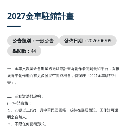
:::
2027金車駐館計畫
公告類別：
一般公告
發佈日期：
2026/06/09
點閱數：
44
一、金車文教基金會期望透過駐館計畫為創作者開闢藝術平
台，旨推
廣青年創作繼而有更多發展空間與機會，特辦理
「2027金車駐館計
畫」。
二、活動辦法與說明：
(一)申請資格：
１、20歲以上(含)，具中華民國國籍，或持在臺居留證、
工作許可證
明之自然人。
２、不限任何藝術形式。