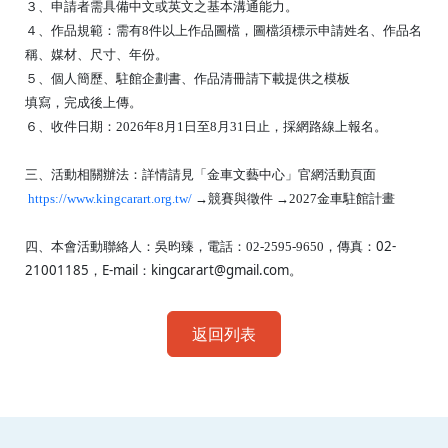
３、申請者需具備中文或英文之基本溝通能力。
４、作品規範：需有8件以上作品圖檔，圖檔須標示申請
姓名、作品名
稱、媒材、尺寸、年份。
５、個人簡歷、駐館企劃書、作品清冊請下載提供之模板
填寫，完成後上傳。
６、收件日期：2026年8月1日至8月31日止，採網路線上報
名。
三、活動相關辦法：詳情請見「金車文藝中心」官網活動頁面
https://www.kingcarart.org.tw/
→競賽與徵件 →2027
金車駐館計畫
02-
四、本會活動聯絡人：吳昀臻，電話：02-2595-9650，傳真：
21001185，E-mail：kingcarart@gmail.com。
返回列表