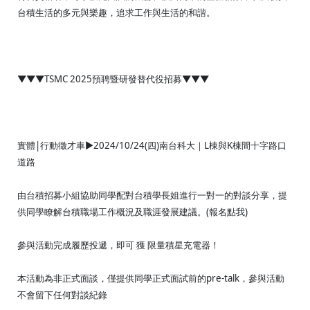
台積生活的多元與樂趣，追求工作與生活的和諧。
▼▼▼TSMC 2025預聘暨研發替代役招募▼▼▼
實體|行動徵才車►2024/10/24(四)南台科大｜L棟與K棟間十字路口
道路
由台積招募小組協助同學配對台積學長姐進行一對一的對談分享，提
供同學瞭解台積職場工作概況及職涯發展建議。(報名點我)
參與活動完成履歷投遞，即可 獲 限量積星充電器！
本活動為非正式面談，僅提供同學正式面試前的pre-talk，參與活動
不會留下任何對談紀錄