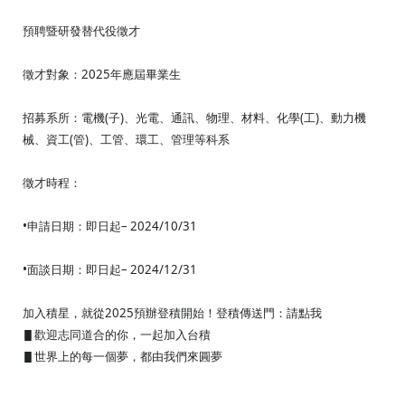
預聘暨研發替代役徵才
徵才對象：2025年應屆畢業生
招募系所：電機(子)、光電、通訊、物理、材料、化學(工)、動力機
械、資工(管)、工管、環工、管理等科系
徵才時程：
•申請日期：即日起– 2024/10/31
•面談日期：即日起– 2024/12/31
加入積星，就從2025預辦登積開始！登積傳送門：請點我
▋歡迎志同道合的你，一起加入台積
▋世界上的每一個夢，都由我們來圓夢