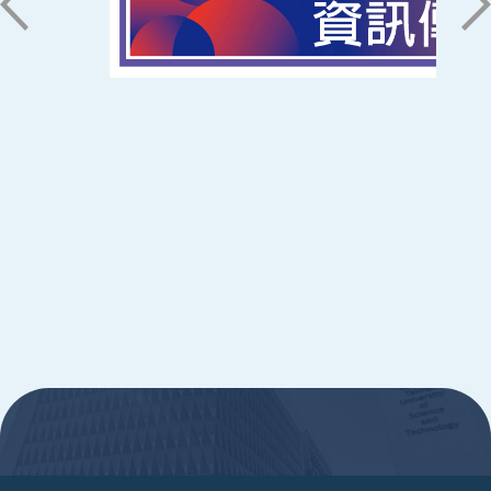
ic@stust.edu.tw
辦公時間
週一至週五 8:30~17:30
Copyright © Southern Taiwan University of
Science and Technology All Rights
Reserved. ｜
隱私權政策
:::