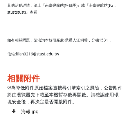
其他活動詳情，請上『南臺導航站(粉絲團)』或『南臺導航站(IG：
stuststust)』查看
如有相關問題，請洽詢本校研產處-承辦人江俐瑩，分機1531，
信箱:lilian0216@stust.edu.tw
相關附件
※為降低附件原始檔案遭搜尋引擎索引之風險，公告附件
將由瀏覽器先下載至本機暫存後再開啟。請確認使用環
境安全後，再決定是否開啟附件。
海報.jpg