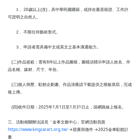
１、20歲以上(含)，具中華民國國籍，或持在臺居留證、工作許
可證明之自然人。
２、不限任何藝術形式。
３、申請者需具備中文或英文之基本溝通能力。
(二)作品規範：需有8件以上作品圖檔，圖檔須標示申請人姓名、作
品名稱、媒材、尺寸、年份。
(三)個人簡歷、駐館企劃書、作品清冊請下載提供之模板填寫，完成
後上傳。
(四)收件日期：2025年1月1日至1月31日止，採網路線上報名。
三、活動相關辦法請見「金車文藝中心」官網活動頁面
https://www.kingcarart.org.tw/
→競賽與徵件 →2025金車駐館計
畫