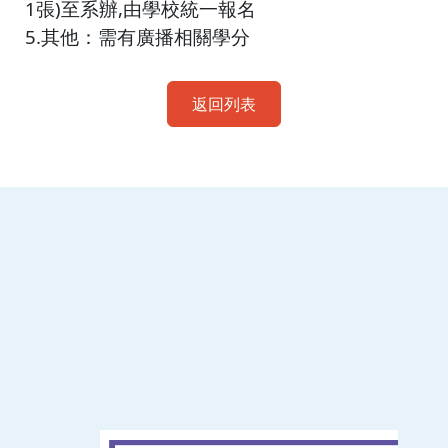
1張)至系辦,由學校統一報名
5.其他：需有廣播相關學分
返回列表
:::
南臺科技大學 資訊傳播系
磅礡館 W804
聯絡我們