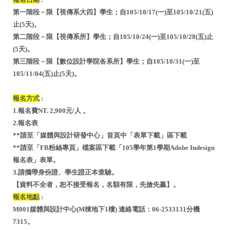
第一階段－限【視傳系大四】學生；自105/10/17(一)至105/10/21(五)
止(5天)。
第二階段－限【視傳系所】學生；自105/10/24(一)至105/10/28(五)止
(5天)。
第三階段－限【數位設計學院各系所】學生；自105/10/31(一)至
105/11/04(五)止(5天)。
報名方式
:
1.報名費NT. 2,900元/人 。
2.報名表
**請至「媒體與設計研發中心」首頁中「表單下載」區下載
**請至「FB粉絲專頁」檔案區下載「105學年第1學期Adobe Indesign
報名表」表單。
3.請攜帶身份證、學生證正本查驗。
【資料不全者，恕不接受報名，名額有限，先搶先贏】。
報名地點
:
M001媒體與設計中心(M棟地下1樓) 連絡電話：06-2533131分機
7315。