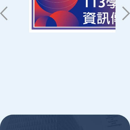
06-2533131 ext. 7101
ic@stust.edu.tw
辦公時間
週一至週五 8:30~17:30
Copyright © Southern Taiwan University of
Science and Technology All Rights
Reserved. ｜
隱私權政策
:::