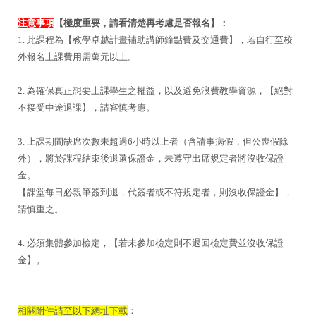
注意事項
【極度重要，請看清楚再考慮是否報名】：
1. 此課程為【教學卓越計畫補助講師鐘點費及交通費】，若自行至校
外報名上課費用需萬元以上。
2. 為確保真正想要上課學生之權益，以及避免浪費教學資源，【絕對
不接受中途退課】，請審慎考慮。
3. 上課期間缺席次數未超過6小時以上者（含請事病假，但公喪假除
外），將於課程結束後退還保證金，
未遵守出席規定者將沒收保證
金。
【課堂每日必親筆簽到退，代簽者或不符規定者，則沒收保證金】，
請慎重之。
4. 必須集體參加檢定，【若未參加檢定則不退回檢定費並沒收保證
金】。
相關附件請至以下網址下載
：